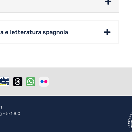
ra e letteratura spagnola
r - 2
g
Bg - 5x1000