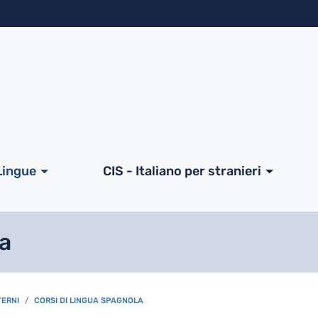
Salta al contenuto principa
ale
Lingue
CIS - Italiano per stranieri
la
TERNI
CORSI DI LINGUA SPAGNOLA