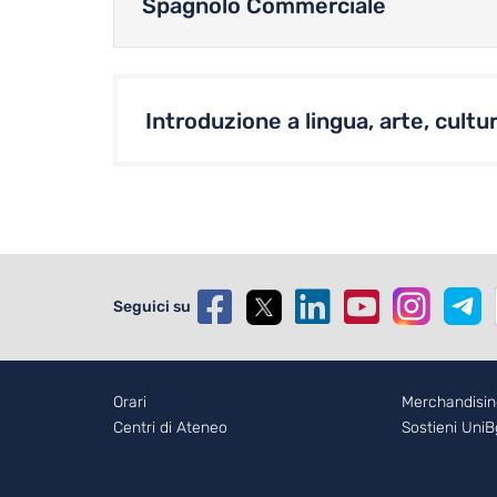
Spagnolo Commerciale
Introduzione a lingua, arte, cultu
Seguici su
Footer - 1
Orari
Foote
Merchandisin
Centri di Ateneo
Sostieni Uni