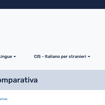
Salta al contenuto principa
ale
Lingue
CIS - Italiano per stranieri
comparativa
RATIVA