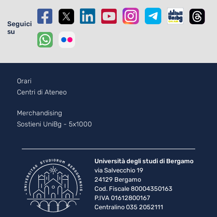
Seguici
su
Footer - 1
Orari
Centri di Ateneo
Footer - 2
Merchandising
Sostieni UniBg - 5x1000
Università degli studi di Bergamo
via Salvecchio 19
24129 Bergamo
Cod. Fiscale 80004350163
P.IVA 01612800167
Centralino 035 2052111